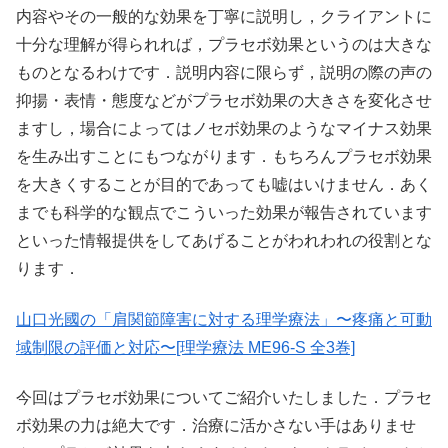
内容やその一般的な効果を丁寧に説明し，クライアントに
十分な理解が得られれば，プラセボ効果というのは大きな
ものとなるわけです．説明内容に限らず，説明の際の声の
抑揚・表情・態度などがプラセボ効果の大きさを変化させ
ますし，場合によってはノセボ効果のようなマイナス効果
を生み出すことにもつながります．もちろんプラセボ効果
を大きくすることが目的であっても嘘はいけません．あく
までも科学的な観点でこういった効果が報告されています
といった情報提供をしてあげることがわれわれの役割とな
ります．
山口光國の「肩関節障害に対する理学療法」〜疼痛と可動
域制限の評価と対応〜[理学療法 ME96-S 全3巻]
今回はプラセボ効果についてご紹介いたしました．プラセ
ボ効果の力は絶大です．治療に活かさない手はありませ