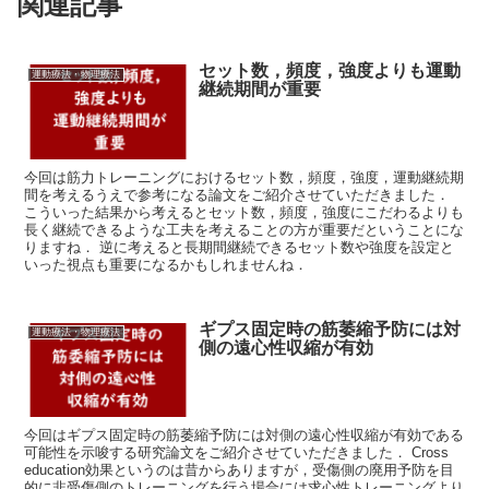
関連記事
セット数，頻度，強度よりも運動
運動療法・物理療法
継続期間が重要
今回は筋力トレーニングにおけるセット数，頻度，強度，運動継続期
間を考えるうえで参考になる論文をご紹介させていただきました．
こういった結果から考えるとセット数，頻度，強度にこだわるよりも
長く継続できるような工夫を考えることの方が重要だということにな
りますね． 逆に考えると長期間継続できるセット数や強度を設定と
いった視点も重要になるかもしれませんね．
ギプス固定時の筋萎縮予防には対
運動療法・物理療法
側の遠心性収縮が有効
今回はギプス固定時の筋萎縮予防には対側の遠心性収縮が有効である
可能性を示唆する研究論文をご紹介させていただきました． Cross
education効果というのは昔からありますが，受傷側の廃用予防を目
的に非受傷側のトレーニングを行う場合には求心性トレーニングより