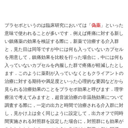
プラセボというのは臨床研究においては「
偽薬
」といった
意味で使われることが多いです．例えば疼痛に対する新し
い鎮痛薬の効果を検証する際に，新薬で治療する介入群
と，見た目は同等ですが中には何も入っていないカプセル
を用意して，鎮痛効果を比較を行った場合に，中には何も
入っていないカプセルを内服した群で疼痛が軽減したとし
ます．このように薬剤が入っていなくともクライアントの
治療に対する期待や満足度といった心理的な要因などから
見られる治療効果のことをプラセボ効果と呼びます．理学
療法で考えてみますと，超音波治療の非温熱効果について
調査する際に，一定の出力と時間で治療される介入群に対
し，見かけ上は全く同じように設定して，出力オフで同時
間実施される対照群を設定した場合に，対照群にも効果が