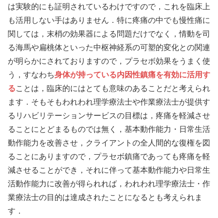
は実験的にも証明されているわけですので，これを臨床上
も活用しない手はありません．特に疼痛の中でも慢性痛に
関しては，末梢の効果器による問題だけでなく，情動を司
る海馬や扁桃体といった中枢神経系の可塑的変化との関連
が明らかにされておりますので，プラセボ効果をうまく使
う，すなわち
身体が持っている内因性鎮痛を有効に活用す
る
ことは，臨床的にはとても意味のあることだと考えられ
ます．そもそもわれわれ理学療法士や作業療法士が提供す
るリハビリテーションサービスの目標は，疼痛を軽減させ
ることにとどまるものでは無く，基本動作能力・日常生活
動作能力を改善させ，クライアントの全人間的な復権を図
ることにありますので，プラセボ鎮痛であっても疼痛を軽
減させることができ，それに伴って基本動作能力や日常生
活動作能力に改善が得られれば，われわれ理学療法士・作
業療法士の目的は達成されたことになるとも考えられま
す．