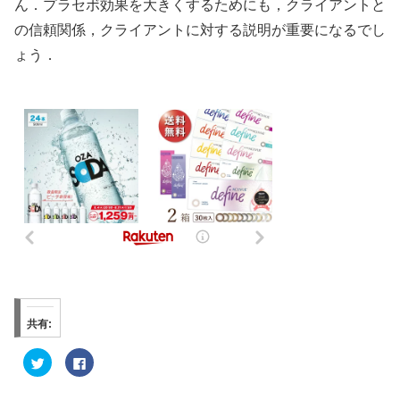
ん．プラセボ効果を大きくするためにも，クライアントと
の信頼関係，クライアントに対する説明が重要になるでし
ょう．
共有:
ク
F
リ
a
ッ
c
ク
e