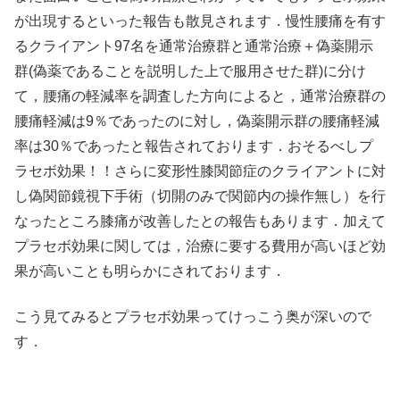
が出現するといった報告も散見されます．慢性腰痛を有す
るクライアント97名を通常治療群と通常治療＋偽薬開示
群(偽薬であることを説明した上で服用させた群)に分け
て，腰痛の軽減率を調査した方向によると，通常治療群の
腰痛軽減は9％であったのに対し，偽薬開示群の腰痛軽減
率は30％であったと報告されております．おそるべしプ
ラセボ効果！！さらに変形性膝関節症のクライアントに対
し偽関節鏡視下手術（切開のみで関節内の操作無し）を行
なったところ膝痛が改善したとの報告もあります．加えて
プラセボ効果に関しては，治療に要する費用が高いほど効
果が高いことも明らかにされております．
こう見てみるとプラセボ効果ってけっこう奥が深いので
す．