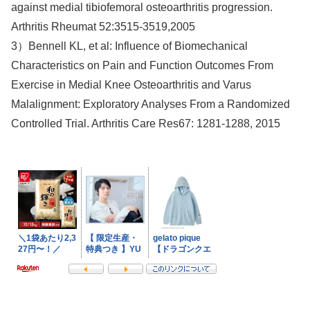
against medial tibiofemoral osteoarthritis progression.
Arthritis Rheumat 52:3515-3519,2005
3）Bennell KL, et al: Influence of Biomechanical
Characteristics on Pain and Function Outcomes From
Exercise in Medial Knee Osteoarthritis and Varus
Malalignment: Exploratory Analyses From a Randomized
Controlled Trial. Arthritis Care Res67: 1281-1288, 2015