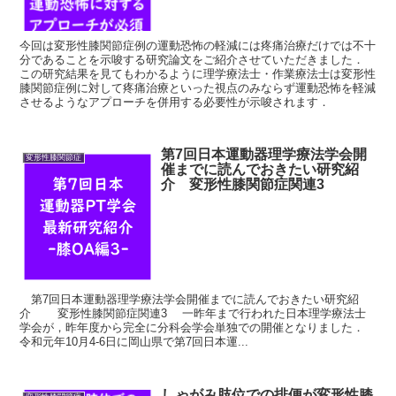
今回は変形性膝関節症例の運動恐怖の軽減には疼痛治療だけでは不十
分であることを示唆する研究論文をご紹介させていただきました．
この研究結果を見てもわかるように理学療法士・作業療法士は変形性
膝関節症例に対して疼痛治療といった視点のみならず運動恐怖を軽減
させるようなアプローチを併用する必要性が示唆されます．
第7回日本運動器理学療法学会開
変形性膝関節症
催までに読んでおきたい研究紹
介 変形性膝関節症関連3
第7回日本運動器理学療法学会開催までに読んでおきたい研究紹
介 変形性膝関節症関連3 一昨年まで行われた日本理学療法士
学会が，昨年度から完全に分科会学会単独での開催となりました．
令和元年10月4-6日に岡山県で第7回日本運...
しゃがみ肢位での排便が変形性膝