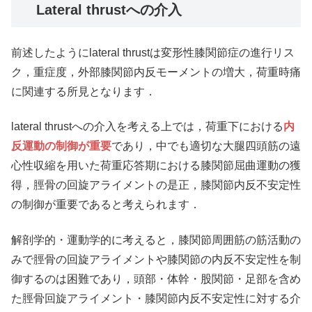
Lateral thrustへの介入
前述したようにlateral thrustは変形性膝関節症の進行リス
ク，重症度，外部膝関節内反モーメントの増大，荷重時痛
に関連する所見となります．
lateral thrustへの介入を考える上では，荷重下における
内
反運動の制御が重要
であり，中でも適切な大腿四頭筋の遠
心性収縮を用いた荷重応答期における膝関節屈曲運動の獲
得，脛骨の回旋アライメントの是正，膝関節内反不安定性
の制御が重要であると考えられます．
解剖学的・運動学的に考えると，膝関節周囲筋の筋活動の
みで脛骨の回旋アライメントや膝関節の内反不安定性を制
御するのは困難であり，頭部・体幹・股関節・足部を含め
た脛骨回旋アライメント・膝関節内反不安定性に対する介