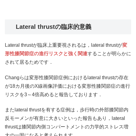
Lateral thrustの臨床的意義
Lateral thrustが臨床上重要視されるは，lateral thrustが
変
形性膝関節症の進行リスクと強く関連
することが明らかに
されて居るためです．
Changらは変形性膝関節症例におけるlateral thrustの存在
が18カ月後のX線画像評価における変形性膝関節症の進行
リスクを3～4倍高めると報告しております．
またlateral thrustを有する症例は，歩行時の外部膝関節内
反モーメンが有意に大きいといった報告もあり，lateral
thrustは膝関節内側コンパートメントの力学的ストレス増
大の一因になると考えられます．