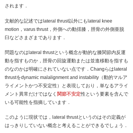
されます．
文献的な記述ではlateral thrust以外にもlateral knee
motion，varus thrust，外側への動揺膝，脛骨の外側亜脱
臼などさまざまであります．
問題なのはlateral thrustという概念が動的な膝関節内反運
動を指すものか，脛骨の回旋運動または並進移動を指すも
のなのかは明確にされていない点です．Changらはlateral
thrustをdynamic malalignment and instability（動的マルア
ライメン卜かつ不安定性）と表現しており，単なるアライ
メント異常だけではなく
関節不安定
性という要素を含んで
いる可能性を指摘しています．
このように現状では，lateral thrustというのはその定義が
はっきりしていない概念と考えることができるでしょう．