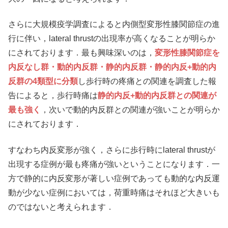
さらに大規模疫学調査によると内側型変形性膝関節症の進
行に伴い，lateral thrustの出現率が高くなることが明らか
にされております．最も興味深いのは，
変形性膝関節症を
内反なし群・動的内反群・静的内反群・静的内反+動的内
反群の4類型に分類
し歩行時の疼痛との関連を調査した報
告によると，歩行時痛は
静的内反+動的内反群との関連が
最も強く
，次いで動的内反群との関連が強いことが明らか
にされております．
すなわち内反変形が強く，さらに歩行時にlateral thrustが
出現する症例が最も疼痛が強いということになります．一
方で静的に内反変形が著しい症例であっても動的な内反運
動が少ない症例においては，荷重時痛はそれほど大きいも
のではないと考えられます．