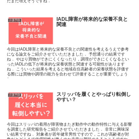
だまだ増えそうですね．
IADL障害が将来的な栄養不良と
介護予防
関連
今回はIADL障害と将来的な栄養不良との関連性を考えるうえで参考
になる論文をご紹介させていただきました． 予想通りの結果です
ね． やはり買物ができにくくなったり，調理ができにくくなるとい
ったIADLの低下が将来的な栄養状態と関連する可能性があります
ね． こういった結果を考えると地域在住高齢者の栄養状態を評価す
る際には買物や調理の能力を合わせて評価することが重要でしょう
ね．
スリッパを履くとやっぱり転倒し
介護予防
やすい？
今回はスリッパの着用が障害物またぎ動作中の動作特性に与える影響
を調査した研究報告をご紹介させていただきました． 非常に興味深
い結果ですね． 対象者が若年健常男性ですので，これが高齢者が対