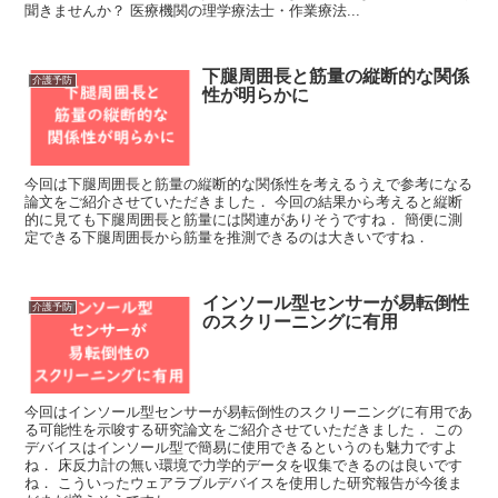
聞きませんか？ 医療機関の理学療法士・作業療法...
下腿周囲長と筋量の縦断的な関係
介護予防
性が明らかに
今回は下腿周囲長と筋量の縦断的な関係性を考えるうえで参考になる
論文をご紹介させていただきました． 今回の結果から考えると縦断
的に見ても下腿周囲長と筋量には関連がありそうですね． 簡便に測
定できる下腿周囲長から筋量を推測できるのは大きいですね．
インソール型センサーが易転倒性
介護予防
のスクリーニングに有用
今回はインソール型センサーが易転倒性のスクリーニングに有用であ
る可能性を示唆する研究論文をご紹介させていただきました． この
デバイスはインソール型で簡易に使用できるというのも魅力ですよ
ね． 床反力計の無い環境で力学的データを収集できるのは良いです
ね． こういったウェアラブルデバイスを使用した研究報告が今後ま