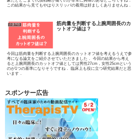
象だとどこまで代償戦略が働くのか非常に興味のあるところですね．
この結果から見てもやはりスリッパの着用は好ましくありませんね．
筋肉量を判断する上腕周囲長のカ
介護予防
ットオフ値は？
今回は筋肉量を判断する上腕周囲長のカットオフ値を考えるうえで参
考になる論文をご紹介させていただきました． 今回の結果から考え
ると上腕周囲長のカットオフ値としては男性27cm，女性25cmという
のが1つの基準になりそうですね． 臨床上も役に立つ研究結果だと思
います．
スポンサー広告