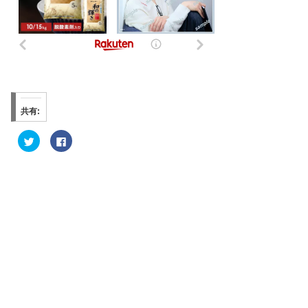
共有:
ク
F
リ
a
ッ
c
ク
e
し
b
て
o
T
o
w
k
i
で
t
共
t
有
e
す
r
る
で
に
共
は
有
ク
(
リ
新
ッ
し
ク
い
し
ウ
て