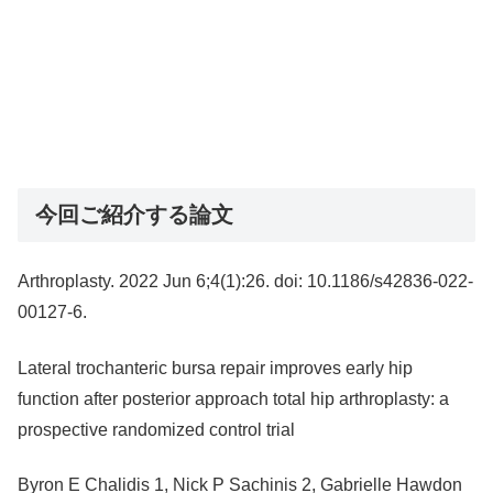
今回ご紹介する論文
Arthroplasty. 2022 Jun 6;4(1):26. doi: 10.1186/s42836-022-
00127-6.
Lateral trochanteric bursa repair improves early hip
function after posterior approach total hip arthroplasty: a
prospective randomized control trial
Byron E Chalidis 1, Nick P Sachinis 2, Gabrielle Hawdon