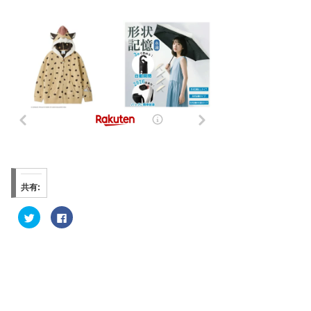
共有:
ク
F
リ
a
ッ
c
ク
e
し
b
て
o
T
o
w
k
i
で
t
共
t
有
e
す