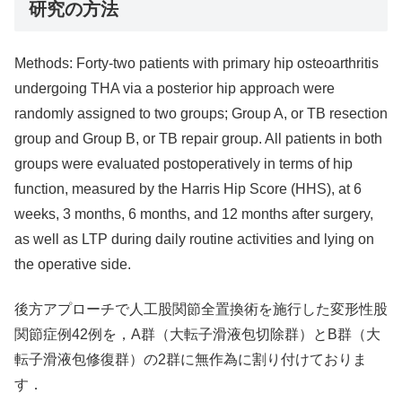
研究の方法
Methods: Forty-two patients with primary hip osteoarthritis
undergoing THA via a posterior hip approach were
randomly assigned to two groups; Group A, or TB resection
group and Group B, or TB repair group. All patients in both
groups were evaluated postoperatively in terms of hip
function, measured by the Harris Hip Score (HHS), at 6
weeks, 3 months, 6 months, and 12 months after surgery,
as well as LTP during daily routine activities and lying on
the operative side.
後方アプローチで人工股関節全置換術を施行した変形性股
関節症例42例を，A群（大転子滑液包切除群）とB群（大
転子滑液包修復群）の2群に無作為に割り付けておりま
す．