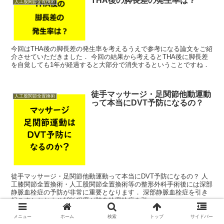
THA後の脚長差の発生率は？
人工股関節全置換術
今回はTHA後の脚長差の発生率を考えるうえで参考になる論文をご紹
介させていただきました． 今回の結果から考えるとTHA後に脚長差
を自覚しても1年が経過すると大部分で消失するということですね．
徒手マッサージ・足関節他動運動
人工股関節全置換術
って本当にDVT予防になるの？
徒手マッサージ・足関節他動運動って本当にDVT予防になるの？ 人
工膝関節全置換術・人工股関節全置換術等の整形外科手術後には深部
静脈血栓症の予防が非常に重要となります． 深部静脈血栓症を引き
起こすとおおよそ10%程度が肺血栓塞栓症を引...
メニュー
ホーム
検索
トップ
サイドバー