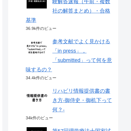
験解答速報（午前・複数
社の解答まとめ）・合格
基準
36.9k件のビュー
参考文献でよく見かける
「in press」，
「submitted」って何を意
味するの？
34.4k件のビュー
リハビリ情報提供書の書
き方-御侍史・御机下って
何？-
34k件のビュー