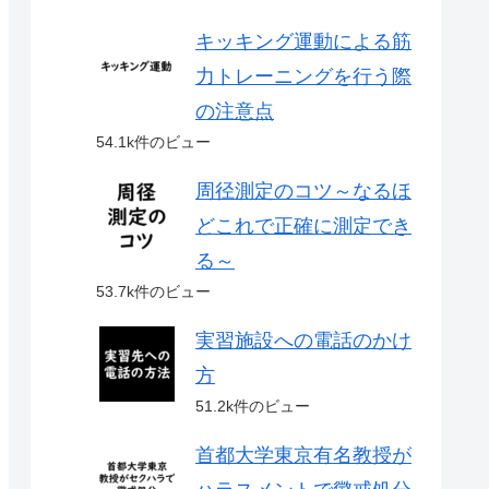
キッキング運動による筋
力トレーニングを行う際
の注意点
54.1k件のビュー
周径測定のコツ～なるほ
どこれで正確に測定でき
る～
53.7k件のビュー
実習施設への電話のかけ
方
51.2k件のビュー
首都大学東京有名教授が