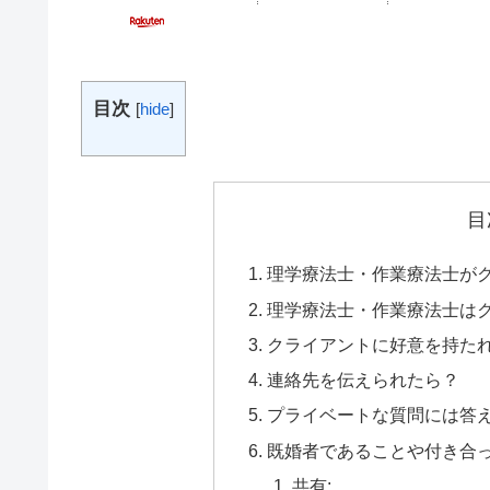
目次
[
hide
]
目
理学療法士・作業療法士が
理学療法士・作業療法士は
クライアントに好意を持た
連絡先を伝えられたら？
プライベートな質問には答
既婚者であることや付き合
共有: