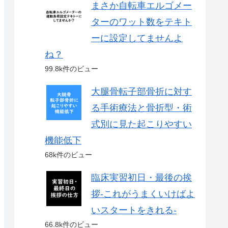
まさか自転車エルゴメー
ターのワット数をテキト
ーに設定してませんよ
ね？
99.8k件のビュー
大腿骨転子部骨折に対す
る手術療法と骨折型・術
式別に見た起こりやすい
機能低下
68k件のビュー
臨床実習初日・最後の挨
拶-これがうまくいけばよ
いスタートをきれる-
66.8k件のビュー