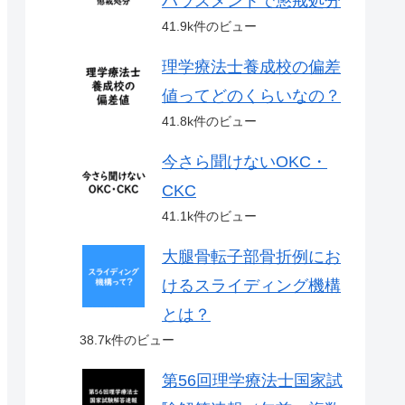
ハラスメントで懲戒処分
41.9k件のビュー
理学療法士養成校の偏差
値ってどのくらいなの？
41.8k件のビュー
今さら聞けないOKC・
CKC
41.1k件のビュー
大腿骨転子部骨折例にお
けるスライディング機構
とは？
38.7k件のビュー
第56回理学療法士国家試