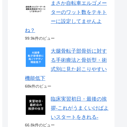
まさか自転車エルゴメー
ターのワット数をテキト
ーに設定してませんよ
ね？
99.9k件のビュー
大腿骨転子部骨折に対す
る手術療法と骨折型・術
式別に見た起こりやすい
機能低下
68k件のビュー
臨床実習初日・最後の挨
拶-これがうまくいけばよ
いスタートをきれる-
66.8k件のビュー