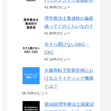
ハラスメントで懲戒処分
41.9k件のビュー
理学療法士養成校の偏差
値ってどのくらいなの？
41.8k件のビュー
今さら聞けないOKC・
CKC
41.1k件のビュー
大腿骨転子部骨折例にお
けるスライディング機構
とは？
38.7k件のビュー
第56回理学療法士国家試