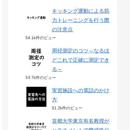
キッキング運動による筋
力トレーニングを行う際
の注意点
54.1k件のビュー
周径測定のコツ～なるほ
どこれで正確に測定でき
る～
53.7k件のビュー
実習施設への電話のかけ
方
51.2k件のビュー
首都大学東京有名教授が