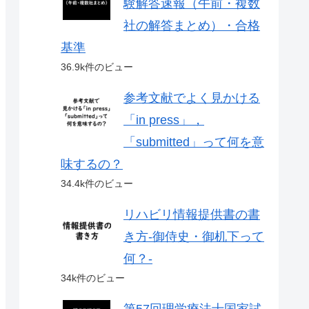
験解答速報（午前・複数
社の解答まとめ）・合格
基準
36.9k件のビュー
参考文献でよく見かける
「in press」，
「submitted」って何を意
味するの？
34.4k件のビュー
リハビリ情報提供書の書
き方-御侍史・御机下って
何？-
34k件のビュー