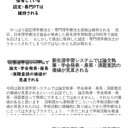
やっぱり認定理学療法士・専門理学療法士資格は維持される 先
日，日本理学療法士協会が発表した新生涯学習制度はSNS等で波紋
を広げました． もしかして過去に取得した認定・専門理学療法士が
リセットされてしまうのではないかとも読み取れる...
新生涯学習システムでは論文執
認定・専門・登録理学療法士
筆・学会発表・座長・演題査読の
価値が見直される
今回は新生涯学習システムでは論文執筆・学会発表・座長・演題査読
の価値が見直されるといったお話でした． 論文執筆・学会発表・座
長・演題査読って簡単にできることではありませんし，それなりの価
値があると思います． 旧制度から新制度でこういった学術活動の価
値が見直されたのは，学術活動に積極的に取り組んできた理学療法士
にとっては大きなプラスでしょう． 一方でこれまで学術活動を敬遠
してきた理学療法士にとっては研修会や講習会参加といった時間で点
数を稼ぐといった手段しかなくなるといった点で負担の大きい制度に
なったと言えるでしょう．