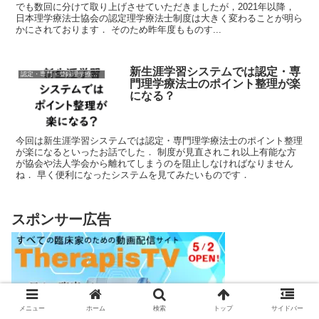
でも数回に分けて取り上げさせていただきましたが，2021年以降，
日本理学療法士協会の認定理学療法士制度は大きく変わることが明ら
かにされております． そのため昨年度もものす...
新生涯学習システムでは認定・専
認定・専門・登録理学療法士
門理学療法士のポイント整理が楽
になる？
今回は新生涯学習システムでは認定・専門理学療法士のポイント整理
が楽になるといったお話でした． 制度が見直されこれ以上有能な方
が協会や法人学会から離れてしまうのを阻止しなければなりません
ね． 早く便利になったシステムを見てみたいものです．
スポンサー広告
メニュー
ホーム
検索
トップ
サイドバー