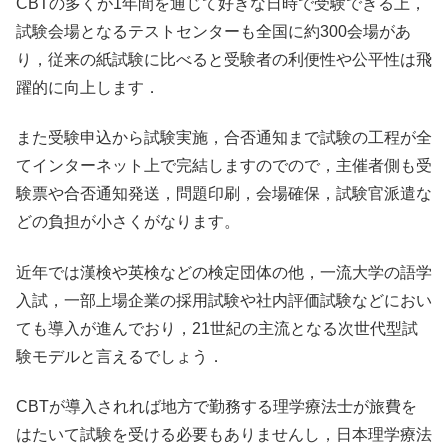
CBTの多くが1年間を通じて好きな日時で受験できる上，
試験会場となるテストセンターも全国に約300会場があ
り，従来の紙試験に比べると受験者の利便性や公平性は飛
躍的に向上します．
また受験申込から試験実施，合否通知まで試験の工程が全
てインターネット上で完結しますのでので，主催者側も受
験票や合否通知発送，問題印刷，会場確保，試験官派遣な
どの負担が小さくがなります。
近年では漢検や英検などの検定団体の他，一流大学の語学
入試，一部上場企業の採用試験や社内評価試験などにおい
ても導入が進んでおり，21世紀の主流となる次世代型試
験モデルと言えるでしょう．
CBTが導入されれば地方で勤務する理学療法士が旅費を
はたいて試験を受ける必要もありませんし，日本理学療法