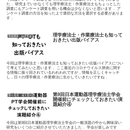
た． 研究までいかなくても理学療法士・作業療法士もちょっとした
調査にもアンケート調査を用いる機会は少なくないと思います． ア
ンケート調査の方法を知った上で適切な方法を選択する必要がありま
す．
理学療法士・作業療法士も知って
学会発表・論文投稿
おきたい出版バイアス
今回は理学療法士・作業療法士も知っておきたい出版バイアスについ
て考えてみたいと思います． ここ最近のコロナウイルス肺炎に関す
る情報に振り回されているわれわれですが，情報を正しくキャッチ
し，日々の理学療法・作業療法に生かしていきたいですね．
第9回日本運動器理学療法士学会
学会発表・論文投稿
開催前にチェックしておきたい演
題紹介④
今回は第9回日本運動器理学療法士学会の一般演題の中から興味深い
研究をいくつかご紹介させていただきました． 学会が楽しみです