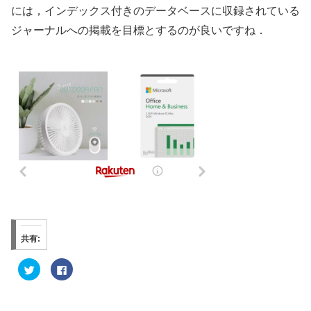
には，インデックス付きのデータベースに収録されている
ジャーナルへの掲載を目標とするのが良いですね．
共有:
ク
F
リ
a
ッ
c
ク
e
し
b
て
o