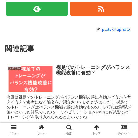
ptotskillupnote
関連記事
裸足でのトレーニングがバランス
介護予防
機能改善に有効？
今回は裸足でのトレーニングがバランス機能改善に有効かどうかを考
えるうえで参考になる論文をご紹介させていただきました． 裸足で
のトレーニングはバランス機能改善に有効なものの，歩行には影響が
無いといった結果でしたね． リハビリテーションの中にも裸足での
トレーニングを取り入れられるとよいですね．
メニュー
ホーム
検索
トップ
サイドバー
これは知っておきたい3m後方歩
介護予防