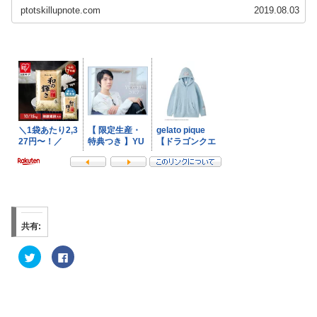
ptotskillupnote.com
2019.08.03
共有:
ク
F
リ
a
ッ
c
ク
e
し
b
て
o
T
o
w
k