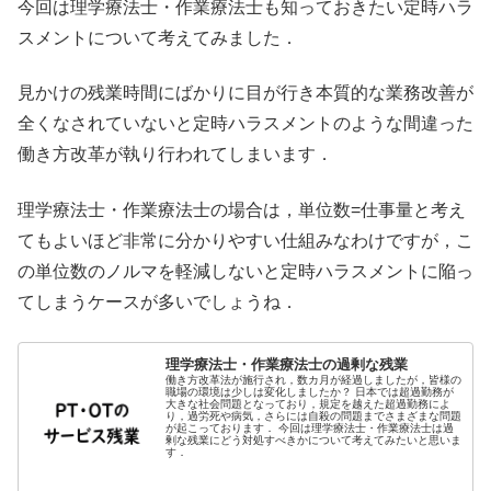
今回は理学療法士・作業療法士も知っておきたい定時ハラ
スメントについて考えてみました．
見かけの残業時間にばかりに目が行き本質的な業務改善が
全くなされていないと定時ハラスメントのような間違った
働き方改革が執り行われてしまいます．
理学療法士・作業療法士の場合は，単位数=仕事量と考え
てもよいほど非常に分かりやすい仕組みなわけですが，こ
の単位数のノルマを軽減しないと定時ハラスメントに陥っ
てしまうケースが多いでしょうね．
理学療法士・作業療法士の過剰な残業
働き方改革法が施行され，数カ月が経過しましたが，皆様の
職場の環境は少しは変化しましたか？ 日本では超過勤務が
大きな社会問題となっており，規定を越えた超過勤務によ
り，過労死や病気，さらには自殺の問題までさまざまな問題
が起こっております． 今回は理学療法士・作業療法士は過
剰な残業にどう対処すべきかについて考えてみたいと思いま
す．