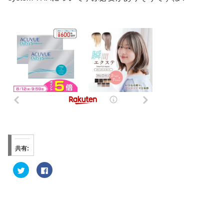
共有:
ク
F
リ
a
ッ
c
ク
e
し
b
て
o
T
o
w
k
i
で
t
共