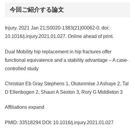
今回ご紹介する論文
Injury. 2021 Jan 21;S0020-1383(21)00062-0. doi:
10.1016/j.injury.2021.01.027. Online ahead of print.
Dual Mobility hip replacement in hip fractures offer
functional equivalence and a stability advantage – A case-
controlled study
Christian Eb Gray Stephens 1, Olutunmise J Ashaye 2, Tal
D Ellenbogen 2, Shaun A Sexton 3, Rory G Middleton 3
Affiliations expand
PMID: 33518294 DOI: 10.1016/j.injury.2021.01.027